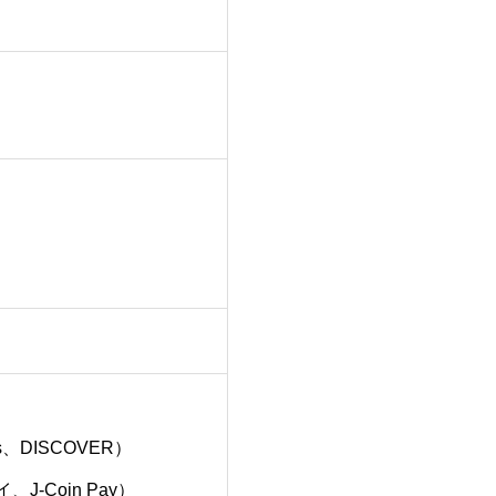
s、DISCOVER）
-Coin Pay）